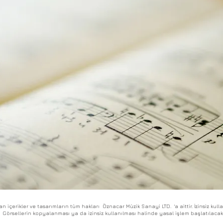
an içerikler ve tasarımların tüm hakları Öznacar Müzik Sanayi LTD. 'a aittir. İzinsiz kul
Görsellerin kopyalanması ya da izinsiz kullanılması halinde yasal işlem başlatılacakt