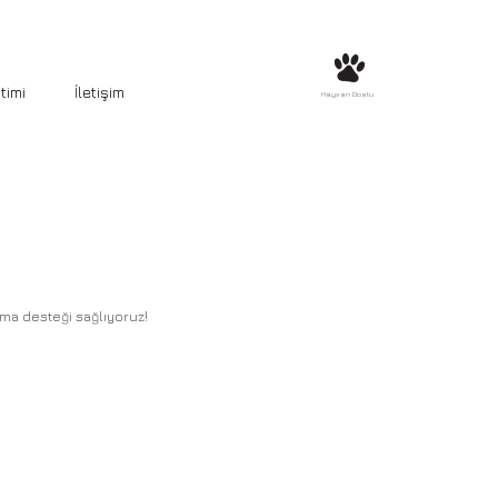
timi
İletişim
Hayvan Dostu
ama desteği sağlıyoruz!