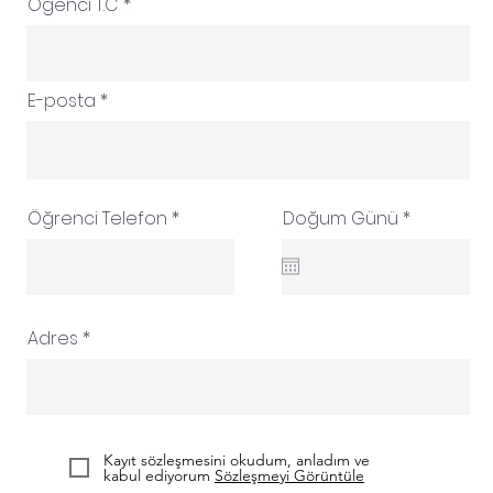
Öğenci T.C
E-posta
r
Öğrenci Telefon
Doğum Günü
*
e
q
u
i
r
e
Adres
d
Kayıt sözleşmesini okudum, anladım ve
kabul ediyorum
Sözleşmeyi Görüntüle