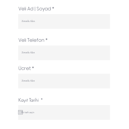
Veli Ad | Soyad
Veli Telefon
Ücret
r
Kayıt Tarihi
*
e
q
u
i
r
e